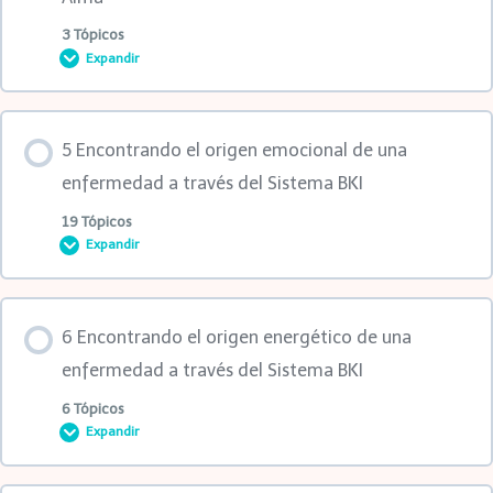
3ra clase
3 Tópicos
Expandir
1ra clase
4ta clase
Contenido de la Lección
2da clase
5 Encontrando el origen emocional de una
1ra MasterClass
0% COMPLETADO
0/3 pasos
enfermedad a través del Sistema BKI
3ra clase
19 Tópicos
Expandir
2da MasterClass
1ra clase
4ta clase
Contenido de la Lección
Clase avanzada
2da clase
6 Encontrando el origen energético de una
5ta clase
0% COMPLETADO
0/19 pasos
enfermedad a través del Sistema BKI
MasterClass
6 Tópicos
Expandir
1ra MasterClass
1ra clase