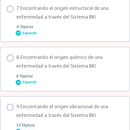
Contenido de la Lección
2da MasterClass
2da clase
7 Encontrando el origen estructural de una
0% COMPLETADO
0/6 pasos
enfermedad a través del Sistema BKI
3ra MasterClass
Práctica
4 Tópicos
Expandir
1ra clase
4ta MasterClass
1ra MasterClass
Contenido de la Lección
MasterClass
8 Encontrando el origen químico de una
Clase avanzada
2da MasterClass
0% COMPLETADO
0/4 pasos
enfermedad a través del Sistema BKI
1er Anexo
6 Tópicos
Expandir
3ra MasterClass
1ra clase
2do Anexo
Contenido de la Lección
4ta MasterClass
1er Anexo
9 Encontrando el origen vibracional de una
3er Anexo
0% COMPLETADO
0/6 pasos
enfermedad a través del Sistema BKI
1er Anexo
2do Anexo
13 Tópicos