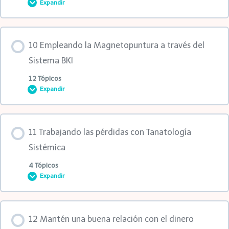
Expandir
4to Anexo
1ra clase
2do Anexo
3er Anexo
Contenido de la Lección
1er Anexo
10 Empleando la Magnetopuntura a través del
3er Anexo
0% COMPLETADO
0/13 pasos
Sistema BKI
2do Anexo
12 Tópicos
Expandir
4to Anexo
1ra clase
3er Anexo
Contenido de la Lección
5to Anexo
2da clase
11 Trabajando las pérdidas con Tanatología
4to Anexo
0% COMPLETADO
0/12 pasos
Sistémica
6to Anexo
3ra clase
4 Tópicos
Expandir
5to Anexo
1ra clase
7mo Anexo
1er Anexo
Contenido de la Lección
2da clase
12 Mantén una buena relación con el dinero
8vo Anexo