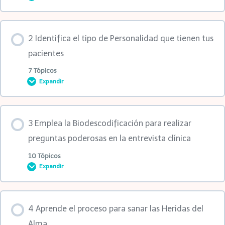
Contenido de la Lección
2 Identifica el tipo de Personalidad que tienen tus
0% COMPLETADO
0/2 pasos
pacientes
7 Tópicos
Expandir
1ra clase
Contenido de la Lección
2da clase
3 Emplea la Biodescodificación para realizar
0% COMPLETADO
0/7 pasos
preguntas poderosas en la entrevista clínica
10 Tópicos
Expandir
1ra clase
Contenido de la Lección
2da clase
4 Aprende el proceso para sanar las Heridas del
0% COMPLETADO
0/10 pasos
Alma