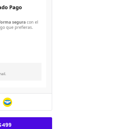
cado Pago
forma segura
con el
go que prefieras.
ail.
o
 $499