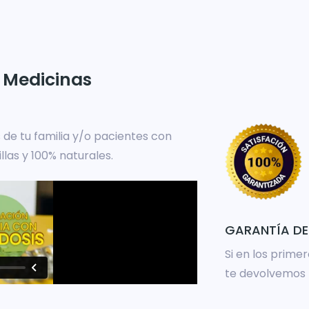
 Medicinas
 de tu familia y/o pacientes con
llas y 100% naturales.
GARANTÍA DE
Si en los prime
te devolvemos t