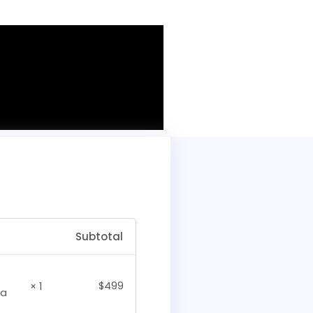
Subtotal
$
499
× 1
va