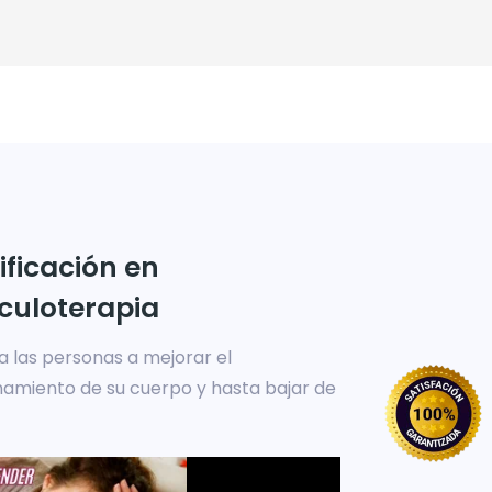
ificación en
culoterapia
a las personas a mejorar el
namiento de su cuerpo y hasta bajar de