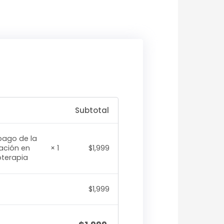
Subtotal
pago de la
$
1,999
cación en
× 1
oterapia
$
1,999