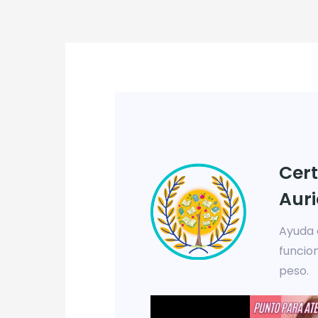
Cert
Auri
Ayuda 
funcio
peso.