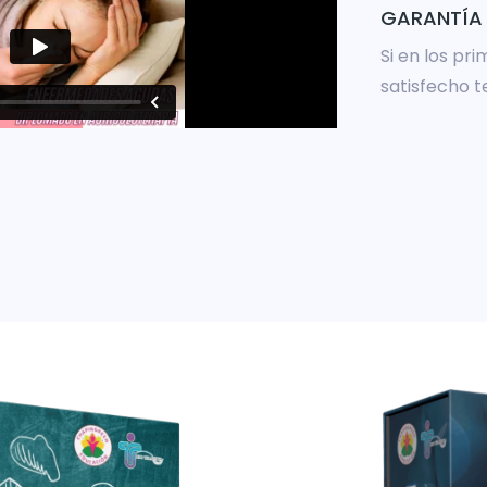
GARANTÍA 
Si en los pr
satisfecho t