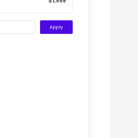
$
1,999
Apply