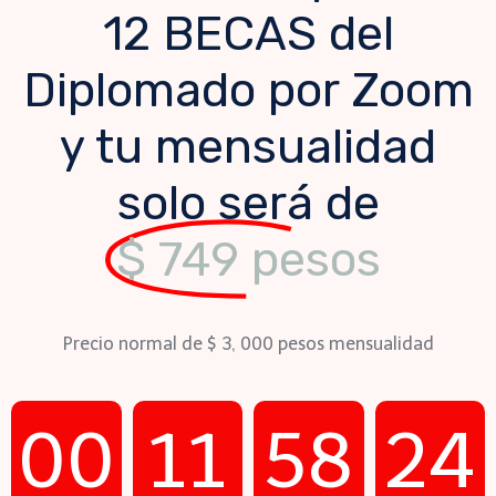
12 BECAS del
Diplomado por Zoom
y tu mensualidad
solo será de
$ 749 pesos
Precio normal de $ 3, 000 pesos mensualidad
00
11
58
22