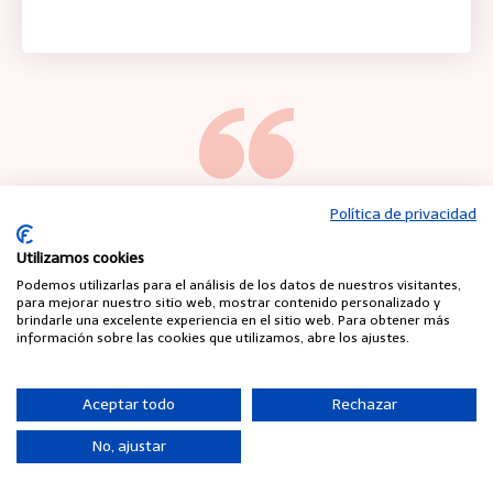
"He mejorado mi práctica como psicóloga con
Política de privacidad
el Sistema BKI, puedo obtener información en
Utilizamos cookies
qué momento se crea una programación en el
Podemos utilizarlas para el análisis de los datos de nuestros visitantes,
paciente que al día de hoy te afecta su salud y
para mejorar nuestro sitio web, mostrar contenido personalizado y
brindarle una excelente experiencia en el sitio web. Para obtener más
poder desprogramarla.
información sobre las cookies que utilizamos, abre los ajustes.
Anna Beatriz Ortiz
Aceptar todo
Rechazar
Psicóloga
No, ajustar