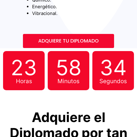
Energético.
Vibracional.
ADQUIERE TU DIPLOMADO
23
58
33
Horas
Minutos
Segundos
Adquiere el
Diplomado por tan