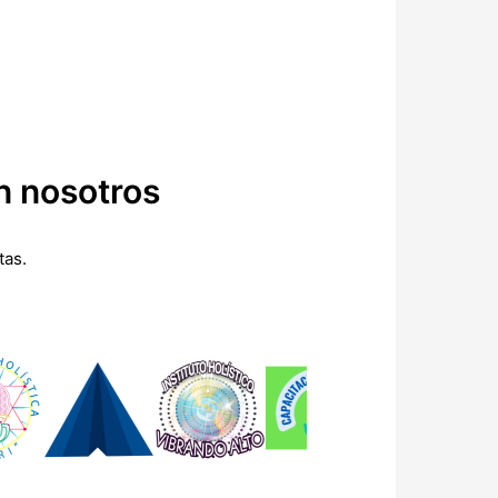
n nosotros
tas.