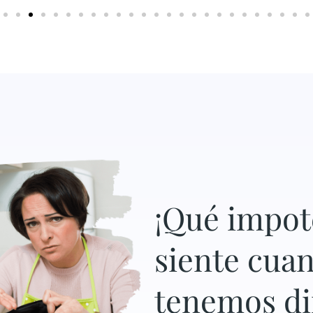
¡Qué impot
siente cua
tenemos di