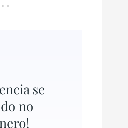
encia se
ndo no
nero!