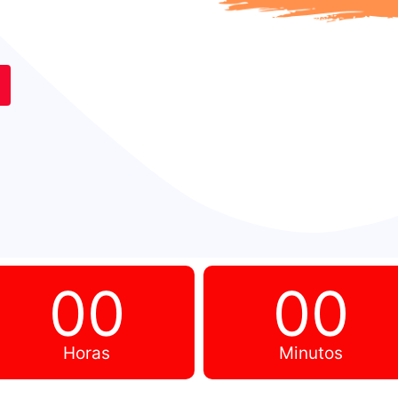
00
00
Horas
Minutos