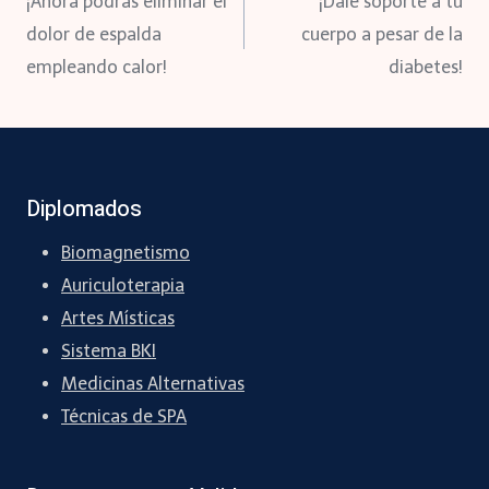
¡Ahora podrás eliminar el
¡Dale soporte a tu
de
dolor de espalda
cuerpo a pesar de la
empleando calor!
diabetes!
entradas
Diplomados
Biomagnetismo
Auriculoterapia
Artes Místicas
Sistema BKI
Medicinas Alternativas
Técnicas de SPA