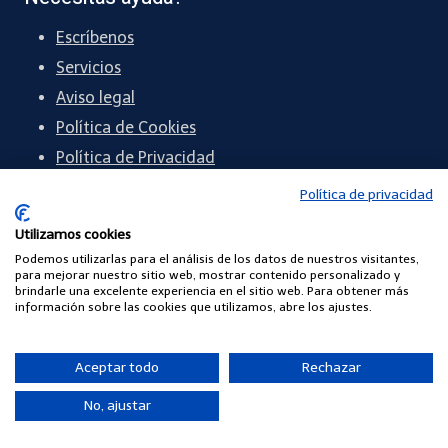
Escríbenos
Servicios
Aviso legal
Política de Cookies
Política de Privacidad
Política de privacidad
Ubicación
Utilizamos cookies
Podemos utilizarlas para el análisis de los datos de nuestros visitantes,
para mejorar nuestro sitio web, mostrar contenido personalizado y
México.
brindarle una excelente experiencia en el sitio web. Para obtener más
información sobre las cookies que utilizamos, abre los ajustes.
55 6071 4371
Aceptar todo
Rechazar
contacto
@comunidadescuelasdigitales.com
No, ajustar