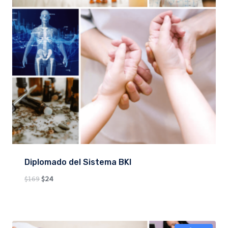
Diplomado del Sistema BKI
Original
Current
$
169
$
24
price
price
was:
is:
$169.
$24.