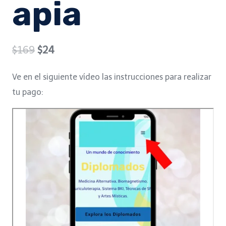
apia
Original
Current
$
169
$
24
price
price
Ve en el siguiente vídeo las instrucciones para realizar
was:
is:
tu pago:
$169.
$24.