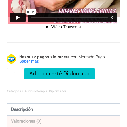
Hasta 12 pagos sin tarjeta
con Mercado Pago.
Saber más
Diplomado
Adiciona esté Diplomado
de
Auriculoterapia
Categorías:
Auriculoterapia
,
Diplomados
cantidad
Descripción
Valoraciones (0)