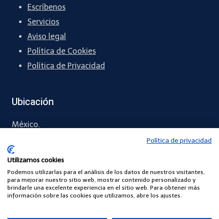
Escríbenos
Servicios
Aviso legal
Política de Cookies
Política de Privacidad
Ubicación
México.
Política de privacidad
55 6071 4371
Utilizamos cookies
contacto
@comunidadescuelasdigitales.com
Podemos utilizarlas para el análisis de los datos de nuestros visitantes,
para mejorar nuestro sitio web, mostrar contenido personalizado y
brindarle una excelente experiencia en el sitio web. Para obtener más
información sobre las cookies que utilizamos, abre los ajustes.