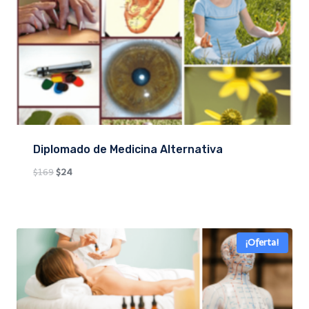
Diplomado de Medicina Alternativa
Original
Current
$
169
$
24
price
price
was:
is:
$169.
$24.
¡Oferta!