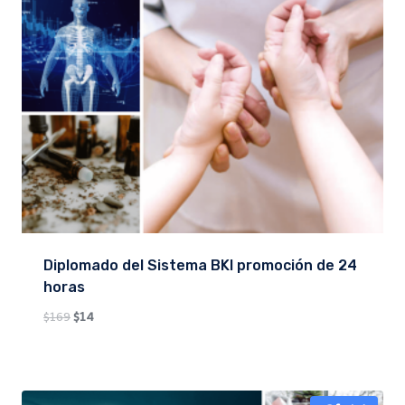
Diplomado del Sistema BKI promoción de 24
horas
Original
Current
$
169
$
14
price
price
was:
is:
$169.
$14.