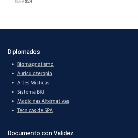
Original
Current
$
169
$
24
price
price
was:
is:
$169.
$24.
Diplomados
Biomagnetismo
Auriculoterapia
Artes Místicas
Sistema BKI
Medicinas Alternativas
Técnicas de SPA
Documento con Validez