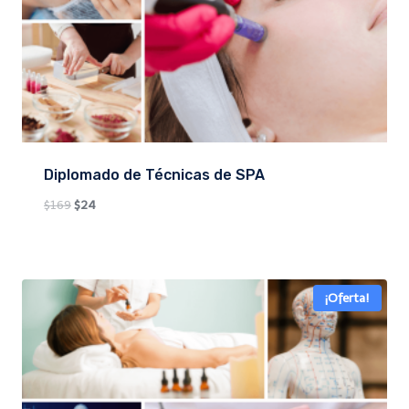
Diplomado de Técnicas de SPA
Original
Current
$
169
$
24
price
price
was:
is:
$169.
$24.
¡Oferta!