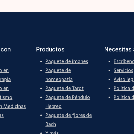
 con
Productos
Necesitas 
Paquete de imanes
Escríben
o en
Paquete de
Servicios
rapia
homeopatía
Aviso leg
o en
Paquete de Tarot
Política 
tismo
Paquete de Péndulo
Política 
n Medicinas
Hebreo
as
Paquete de flores de
Bach
Y más