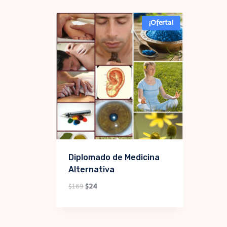
¡Oferta!
Diplomado de Medicina
Alternativa
Original
Current
$
169
$
24
price
price
was:
is:
$169.
$24.