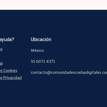
ayuda?
Ubicación
os
México.
55 6071 4371
al
de Cookies
contacto
@comunidadescuelasdigitales.c
de Privacidad