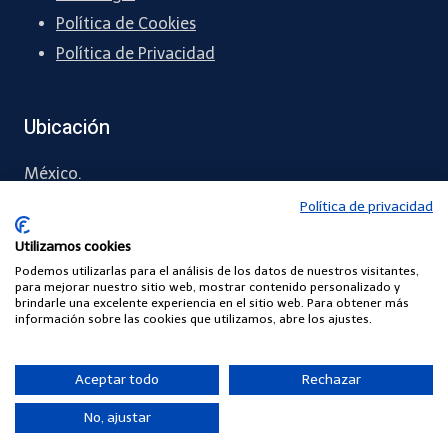
Política de Cookies
Política de Privacidad
Ubicación
México.
Política de privacidad
55 6071 4371
Utilizamos cookies
contacto
@comunidadescuelasdigitales.com
Podemos utilizarlas para el análisis de los datos de nuestros visitantes,
para mejorar nuestro sitio web, mostrar contenido personalizado y
brindarle una excelente experiencia en el sitio web. Para obtener más
información sobre las cookies que utilizamos, abre los ajustes.
© 2026 Power By COMUNIDADES DE ESCUELAS DIGITALES
Aceptar todo
Rechazar
No, ajustar