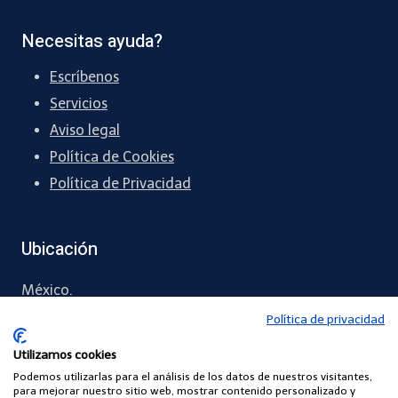
Necesitas ayuda?
Escríbenos
Servicios
Aviso legal
Política de Cookies
Política de Privacidad
Ubicación
México.
Política de privacidad
55 6071 4371
Utilizamos cookies
contacto
@comunidadescuelasdigitales.com
Podemos utilizarlas para el análisis de los datos de nuestros visitantes,
para mejorar nuestro sitio web, mostrar contenido personalizado y