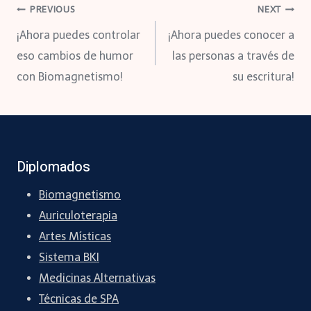
Navegación
PREVIOUS
NEXT
¡Ahora puedes controlar
¡Ahora puedes conocer a
de
eso cambios de humor
las personas a través de
con Biomagnetismo!
su escritura!
entradas
Diplomados
Biomagnetismo
Auriculoterapia
Artes Místicas
Sistema BKI
Medicinas Alternativas
Técnicas de SPA