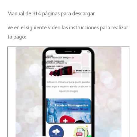
price
price
Manual de 314 páginas para descargar.
was:
is:
Ve en el siguiente vídeo las instrucciones para realizar
$7.
$5.
tu pago: