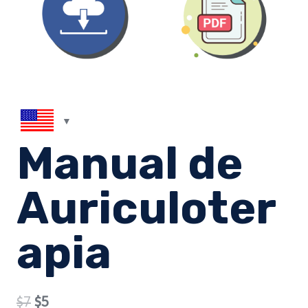
Manual de
Auriculoter
apia
Original
Current
$
7
$
5