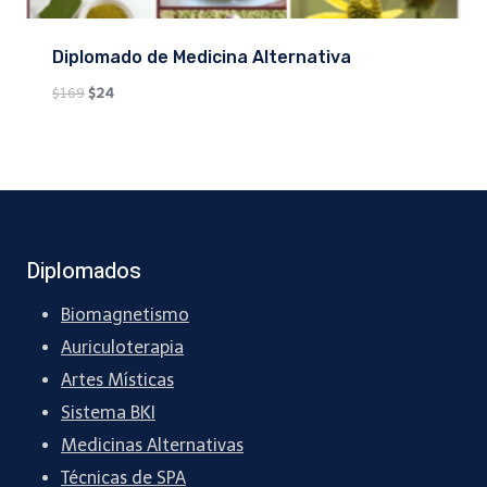
Diplomado de Medicina Alternativa
Original
Current
$
169
$
24
price
price
was:
is:
$169.
$24.
Diplomados
Biomagnetismo
Auriculoterapia
Artes Místicas
Sistema BKI
Medicinas Alternativas
Técnicas de SPA