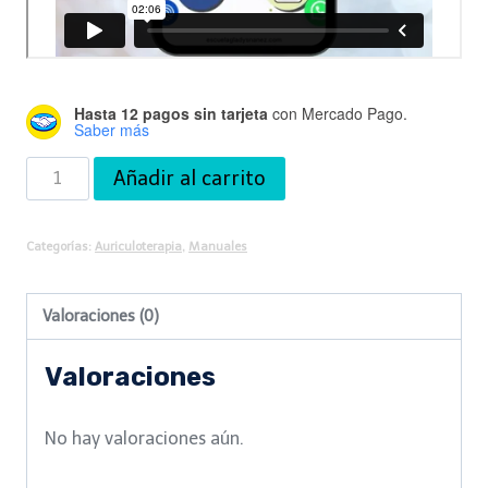
Hasta 12 pagos sin tarjeta
con Mercado Pago.
Saber más
Manual
Añadir al carrito
de
Auriculoterapia
Categorías:
Auriculoterapia
,
Manuales
cantidad
Valoraciones (0)
Valoraciones
No hay valoraciones aún.