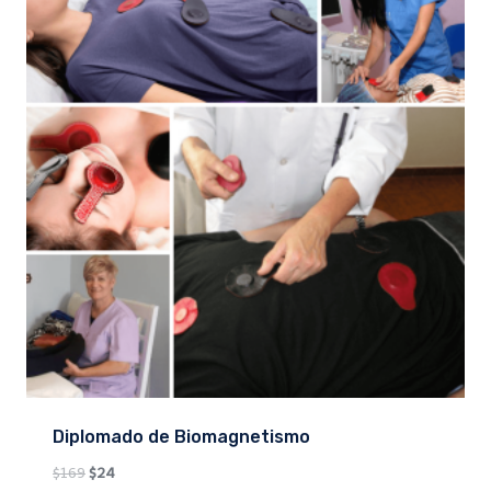
Diplomado de Biomagnetismo
Original
Current
$
169
$
24