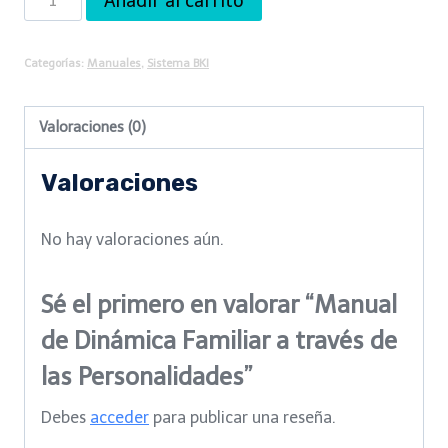
Añadir al carrito
de
Dinámica
Categorías:
Manuales
,
Sistema BKI
Familiar
a
Valoraciones (0)
través
de
Valoraciones
las
Personalidades
No hay valoraciones aún.
cantidad
Sé el primero en valorar “Manual
de Dinámica Familiar a través de
las Personalidades”
Debes
acceder
para publicar una reseña.