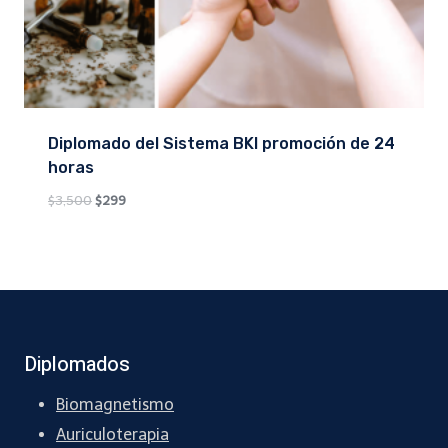
Diplomado del Sistema BKI promoción de 24
horas
Original
Current
$
3,500
$
299
price
price
was:
is:
$3,500.
$299.
Diplomados
Biomagnetismo
Auriculoterapia