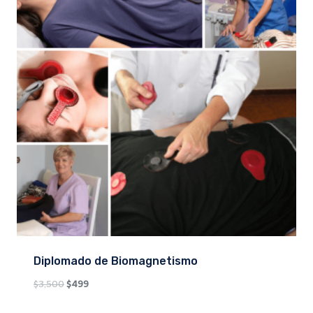
Diplomado de Biomagnetismo
Original
Current
$
3,500
$
499
price
price