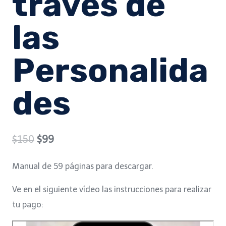
través de
las
Personalida
des
Original
Current
$
150
$
99
price
price
Manual de 59 páginas para descargar.
was:
is:
Ve en el siguiente vídeo las instrucciones para realizar
$150.
$99.
tu pago: