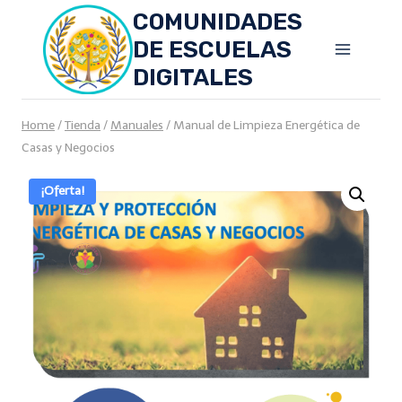
Skip
COMUNIDADES
to
DE ESCUELAS
content
DIGITALES
Home
/
Tienda
/
Manuales
/
Manual de Limpieza Energética de
Casas y Negocios
¡Oferta!