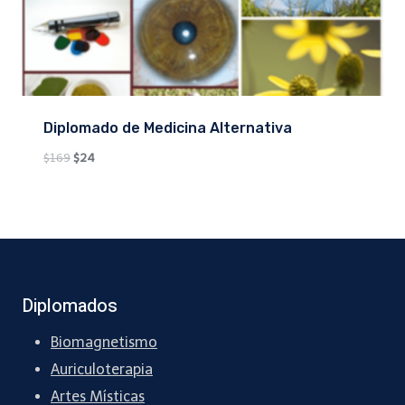
Diplomado de Medicina Alternativa
Original
Current
$
169
$
24
price
price
was:
is:
$169.
$24.
Diplomados
Biomagnetismo
Auriculoterapia
Artes Místicas