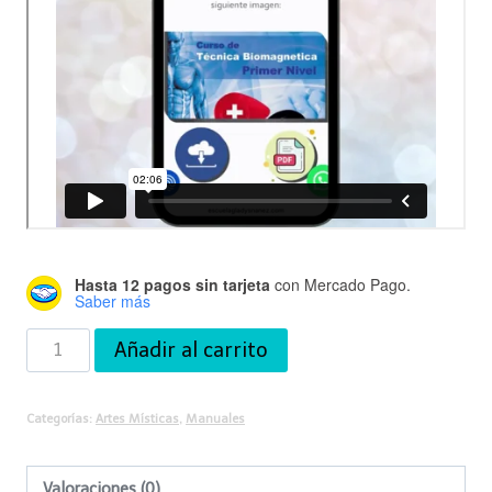
Hasta 12 pagos sin tarjeta
con Mercado Pago.
Saber más
Manual
Añadir al carrito
de
Limpieza
Categorías:
Artes Místicas
,
Manuales
Energética
de
Valoraciones (0)