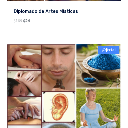
Diplomado de Artes Místicas
Original
Current
$
169
$
24
price
price
was:
is:
$169.
$24.
¡Oferta!