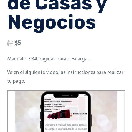
de Casas y
Negocios
Original
Current
$
7
$
5
price
price
Manual de 84 páginas para descargar.
was:
is:
Ve en el siguiente vídeo las instrucciones para realizar
$7.
$5.
tu pago: