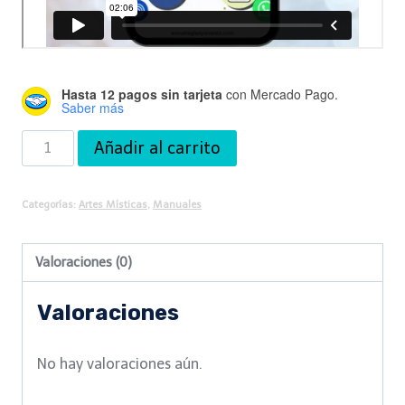
Hasta 12 pagos sin tarjeta
con Mercado Pago.
Saber más
Manual
Añadir al carrito
de
Quiromancia
Categorías:
Artes Místicas
,
Manuales
cantidad
Valoraciones (0)
Valoraciones
No hay valoraciones aún.