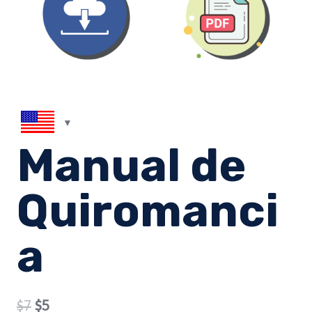
Manual de
Quiromanci
a
Original
Current
$
7
$
5