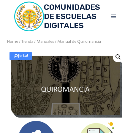
Skip
COMUNIDADES
to
DE ESCUELAS
content
DIGITALES
Home
/
Tienda
/
Manuales
/
Manual de Quiromancia
¡Oferta!