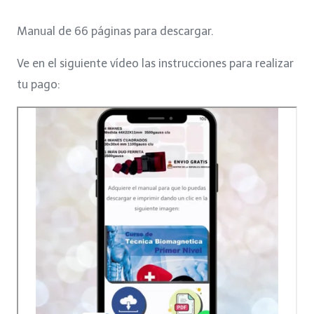
price
price
Manual de 66 páginas para descargar.
was:
is:
Ve en el siguiente vídeo las instrucciones para realizar
$7.
$5.
tu pago: