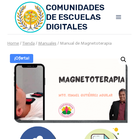
Skip
COMUNIDADES
to
DE ESCUELAS
content
DIGITALES
Home
/
Tienda
/
Manuales
/
Manual de Magnetoterapia
¡Oferta!