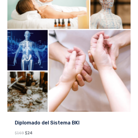
Diplomado del Sistema BKI
Original
Current
$
169
$
24