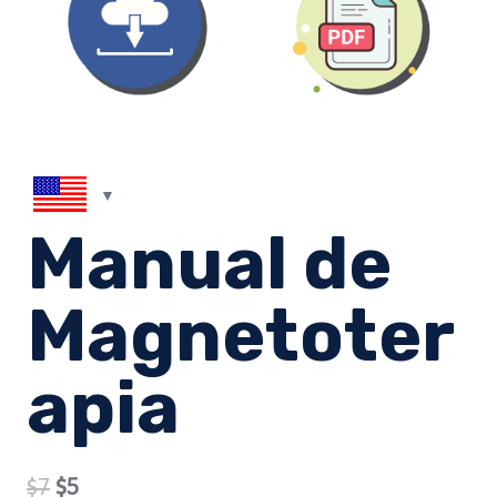
Manual de
Magnetoter
apia
Original
Current
$
7
$
5