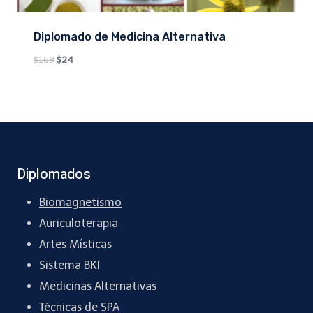
Diplomado de Medicina Alternativa
Original
Current
$
169
$
24
price
price
was:
is:
$169.
$24.
Diplomados
Biomagnetismo
Auriculoterapia
Artes Místicas
Sistema BKI
Medicinas Alternativas
Técnicas de SPA