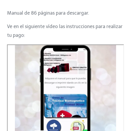
price
price
Manual de 86 páginas para descargar.
was:
is:
Ve en el siguiente vídeo las instrucciones para realizar
$7.
$5.
tu pago: